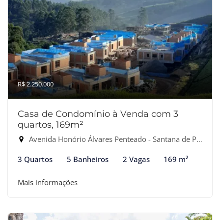
R$ 2.250.000
Casa de Condomínio à Venda com 3
quartos, 169m²
Avenida Honório Álvares Penteado - Santana de Parnaiba - Sp, Santana de Parnaíba-SP
3 Quartos
5 Banheiros
2 Vagas
169 m²
Mais informações