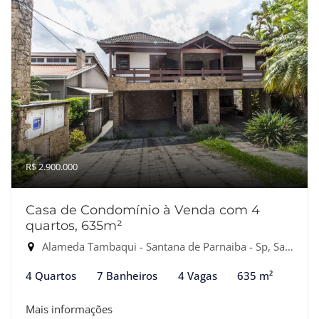
R$ 2.900.000
Casa de Condomínio à Venda com 4
quartos, 635m²
Alameda Tambaqui - Santana de Parnaiba - Sp, Santana de Parnaíba-SP
4 Quartos
7 Banheiros
4 Vagas
635 m²
Mais informações