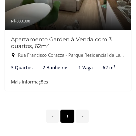
R$ 880.000
Apartamento Garden à Venda com 3
quartos, 62m²
Rua Francisco Corazza - Parque Residencial da Lapa, São Paulo-SP
3 Quartos
2 Banheiros
1 Vaga
62 m²
Mais informações
‹
1
›