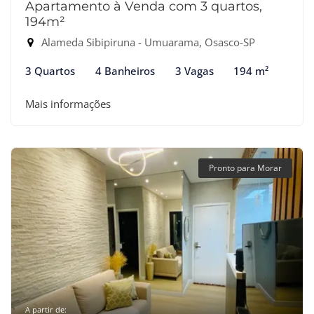
Apartamento à Venda com 3 quartos,
194m²
Alameda Sibipiruna - Umuarama, Osasco-SP
3 Quartos
4 Banheiros
3 Vagas
194 m²
Mais informações
Pronto para Morar
A partir de: