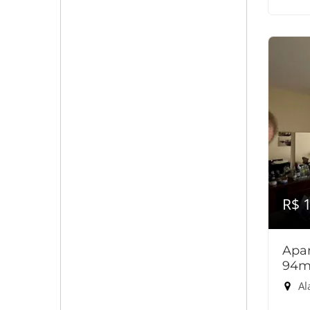
R$ 
Apar
94m
Al