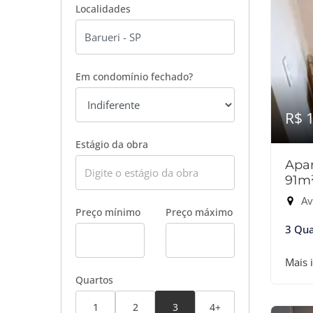
Localidades
Em condomínio fechado?
R$ 
Estágio da obra
Apar
91m
Ave
Preço mínimo
Preço máximo
3 Qua
Mais 
Quartos
1
2
3
4+