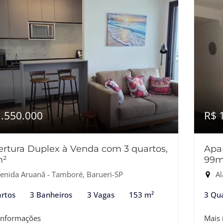
1.550.000
R$ 
rtura Duplex à Venda com 3 quartos,
Apa
m²
99m
enida Aruanã - Tamboré, Barueri-SP
Al
rtos
3 Banheiros
3 Vagas
153 m²
3 Qu
informações
Mais