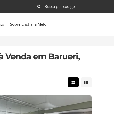
ato
Sobre Cristiana Melo
à Venda em Barueri,
Mostrar resultados e
Mostrar result