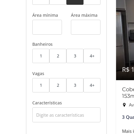
Área mínima
Área máxima
Banheiros
1
2
3
4+
R$ 
Vagas
1
2
3
4+
Cobe
153
Características
Av
3 Qua
Mais 