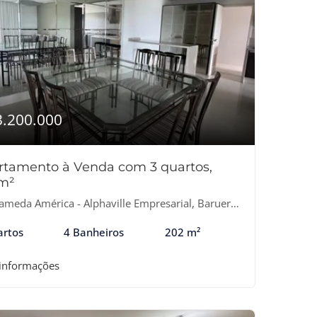
3.200.000
rtamento à Venda com 3 quartos,
m²
ameda América - Alphaville Empresarial, Barueri-SP
artos
4 Banheiros
202 m²
 informações