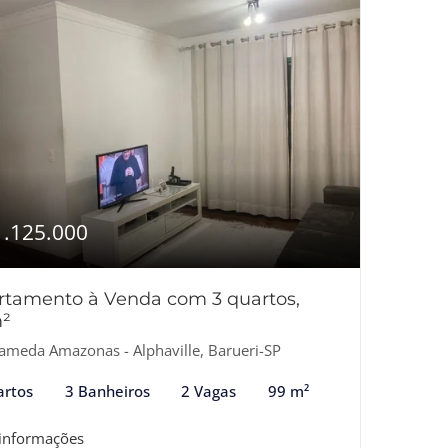
1.125.000
rtamento à Venda com 3 quartos,
²
ameda Amazonas - Alphaville, Barueri-SP
artos
3 Banheiros
2 Vagas
99 m²
 informações