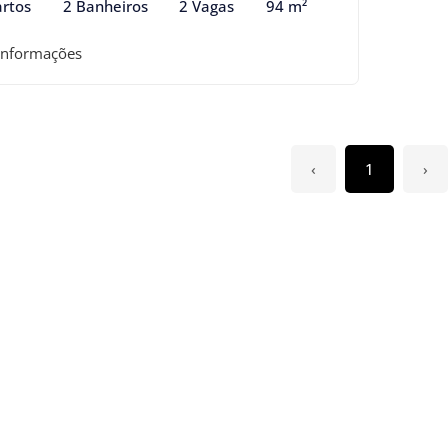
rtos
2 Banheiros
2 Vagas
94 m²
informações
‹
1
›