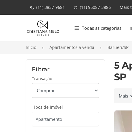
(11) 3837-9681
(11) 95087-3886
Mais 
Página inicial
Todas as categorias
I
Início
Apartamentos à venda
Barueri/SP
5 A
Filtrar
SP
Transação
Ordenar
Tipos de imóvel