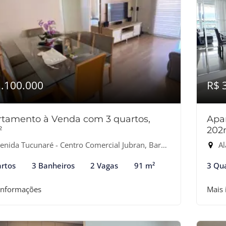
1.100.000
R$ 
tamento à Venda com 3 quartos,
Apa
²
202
nida Tucunaré - Centro Comercial Jubran, Barueri-SP
Al
rtos
3 Banheiros
2 Vagas
91 m²
3 Qu
informações
Mais