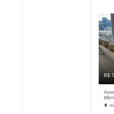
R$ 
Apar
88m
Ala