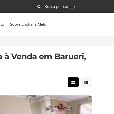
ato
Sobre Cristiana Melo
 à Venda em Barueri,
Mostrar resultados e
Mostrar result