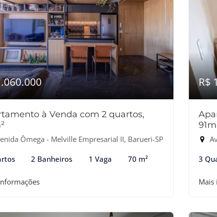
1.060.000
R$ 
tamento à Venda com 2 quartos,
Apa
²
91m
enida Ômega - Melville Empresarial II, Barueri-SP
Ave
rtos
2 Banheiros
1 Vaga
70 m²
3 Qu
informações
Mais