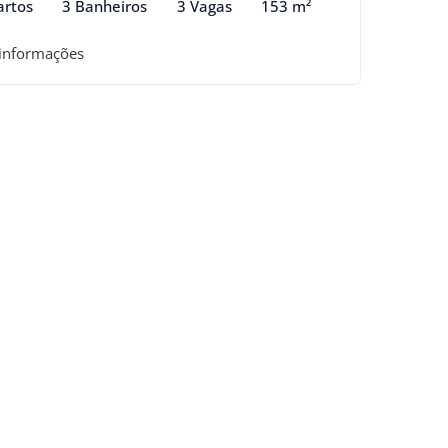
artos
3 Banheiros
3 Vagas
153 m²
 informações