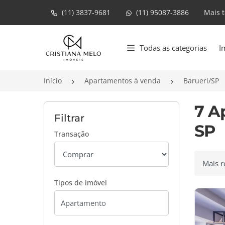
(11) 3837-9681
(11) 95087-3886
Mais 
Página inicial
Todas as categorias
I
Início
Apartamentos à venda
Barueri/SP
7 A
Filtrar
SP
Transação
Ordenar
Tipos de imóvel