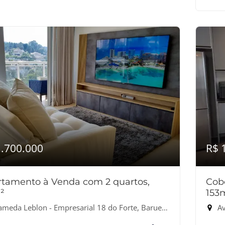
1.700.000
R$ 
tamento à Venda com 2 quartos,
Cob
²
153
meda Leblon - Empresarial 18 do Forte, Barueri-SP
Av