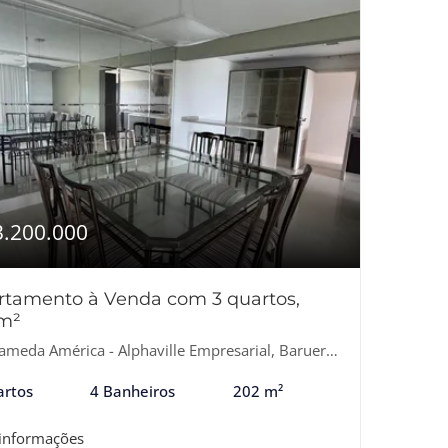
3.200.000
rtamento à Venda com 3 quartos,
m²
ameda América - Alphaville Empresarial, Barueri-SP
artos
4 Banheiros
202 m²
 informações