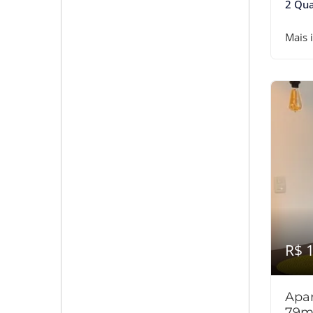
2 Qua
Mais 
R$ 
Apar
79m