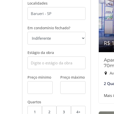
Localidades
Em condomínio fechado?
R$ 
Estágio da obra
Apar
70m
Av
Preço mínimo
Preço máximo
2 Qua
Mais 
Quartos
1
2
3
4+