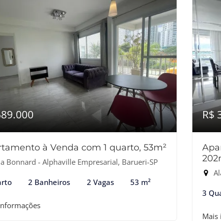
689.000
R$ 
tamento à Venda com 1 quarto, 53m²
Apa
202
a Bonnard - Alphaville Empresarial, Barueri-SP
Al
rto
2 Banheiros
2 Vagas
53 m²
3 Qu
informações
Mais