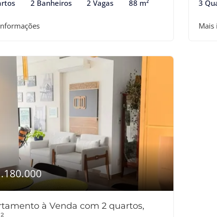
rtos
2 Banheiros
2 Vagas
88 m²
3 Qu
informações
Mais
1.180.000
tamento à Venda com 2 quartos,
²