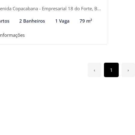
nida Copacabana - Empresarial 18 do Forte, Barueri-SP
rtos
2 Banheiros
1 Vaga
79 m²
informações
‹
1
›