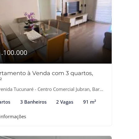
1.100.000
rtamento à Venda com 3 quartos,
²
nida Tucunaré - Centro Comercial Jubran, Barueri-SP
artos
3 Banheiros
2 Vagas
91 m²
 informações