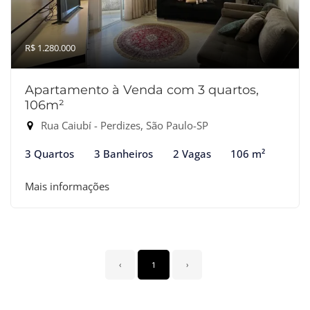
R$ 1.280.000
Apartamento à Venda com 3 quartos,
106m²
Rua Caiubí - Perdizes, São Paulo-SP
3 Quartos
3 Banheiros
2 Vagas
106 m²
Mais informações
‹
1
›