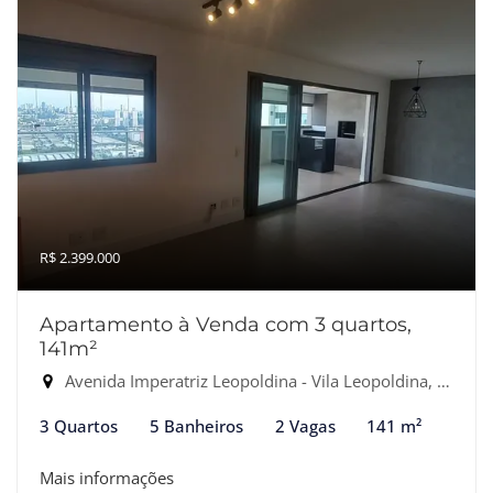
R$ 2.399.000
Apartamento à Venda com 3 quartos,
141m²
Avenida Imperatriz Leopoldina - Vila Leopoldina, São Paulo-SP
3 Quartos
5 Banheiros
2 Vagas
141 m²
Mais informações