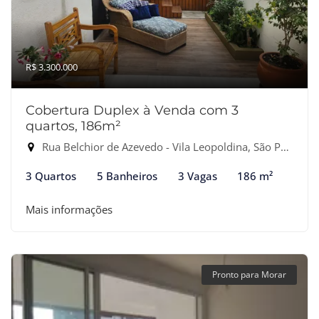
R$ 3.300.000
Cobertura Duplex à Venda com 3
quartos, 186m²
Rua Belchior de Azevedo - Vila Leopoldina, São Paulo-SP
3 Quartos
5 Banheiros
3 Vagas
186 m²
Mais informações
Pronto para Morar