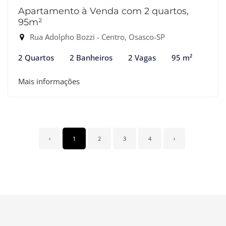
Apartamento à Venda com 2 quartos,
95m²
Rua Adolpho Bozzi - Centro, Osasco-SP
2 Quartos
2 Banheiros
2 Vagas
95 m²
Mais informações
‹
1
2
3
4
›