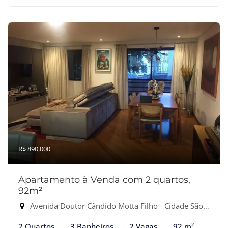
R$ 890.000
Apartamento à Venda com 2 quartos,
92m²
Avenida Doutor Cândido Motta Filho - Cidade São Francisco, São Paulo-SP
2 Quartos
3 Banheiros
2 Vagas
92 m²