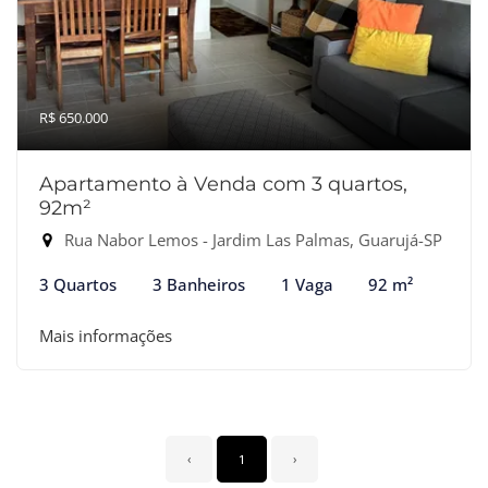
R$ 650.000
Apartamento à Venda com 3 quartos,
92m²
Rua Nabor Lemos - Jardim Las Palmas, Guarujá-SP
3 Quartos
3 Banheiros
1 Vaga
92 m²
Mais informações
‹
1
›