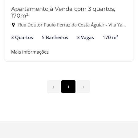
Apartamento à Venda com 3 quartos,
170m²
Rua Doutor Paulo Ferraz da Costa Águiar - Vila Yara, Osasco-SP
3 Quartos
5 Banheiros
3 Vagas
170 m²
Mais informações
‹
1
›