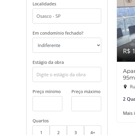
Localidades
Em condomínio fechado?
R$ 
Estágio da obra
Apar
95m
Ru
Preço mínimo
Preço máximo
2 Qua
Mais 
Quartos
1
2
3
4+