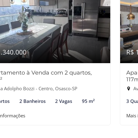
1.340.000
R$ 
tamento à Venda com 2 quartos,
Apa
²
117
a Adolpho Bozzi - Centro, Osasco-SP
Ave
rtos
2 Banheiros
2 Vagas
95 m²
3 Qu
informações
Mais