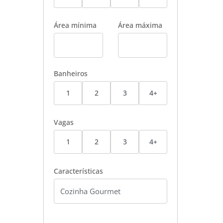
Área mínima
Área máxima
Banheiros
1
2
3
4+
Vagas
1
2
3
4+
Características