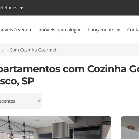
telefones
móveis à venda
Imóveis para alugar
Lançamento
Cont
Com Cozinha Gourmet
partamentos com Cozinha G
sco, SP
 por