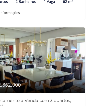
artos
2 Banheiros
1 Vaga
62 m²
 informações
2.862.000
rtamento à Venda com 3 quartos,
m²