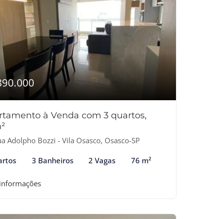
890.000
rtamento à Venda com 3 quartos,
²
a Adolpho Bozzi - Vila Osasco, Osasco-SP
artos
3 Banheiros
2 Vagas
76 m²
 informações