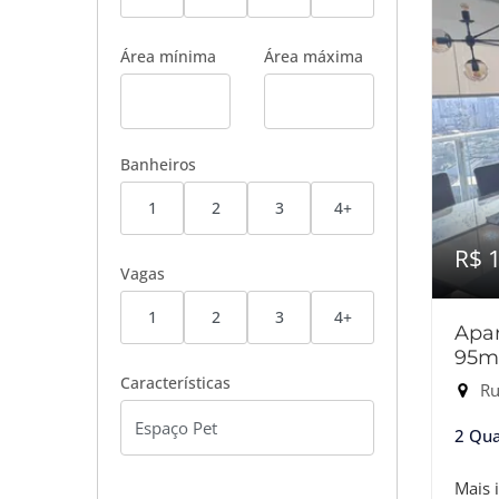
Área mínima
Área máxima
Banheiros
1
2
3
4+
R$ 
Vagas
1
2
3
4+
Apar
95m
Características
Ru
2 Qua
Mais 