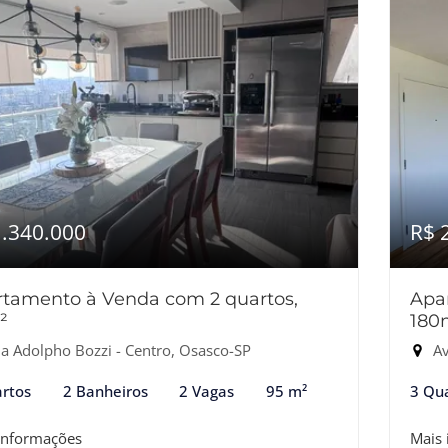
1.340.000
R$ 
tamento à Venda com 2 quartos,
Apa
²
180
a Adolpho Bozzi - Centro, Osasco-SP
Ave
rtos
2 Banheiros
2 Vagas
95 m²
3 Qu
informações
Mais