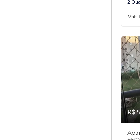
2 Qua
Mais 
R$ 
Apar
65m