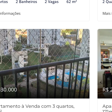
rtos
2 Banheiros
2 Vagas
62 m²
2 Qu
informações
Mais
530.000
R$ 
tamento à Venda com 3 quartos,
Apa
²
171