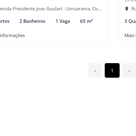
nida Presidente Joao Goulart - Umuarama, Osasco-SP
Rua
rtos
2 Banheiros
1 Vaga
65 m²
3 Qu
informações
Mais
‹
1
›