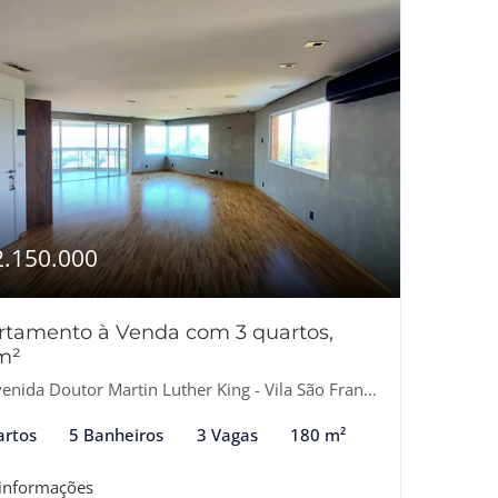
2.150.000
rtamento à Venda com 3 quartos,
m²
nida Doutor Martin Luther King - Vila São Francisco, Osasco-SP
artos
5 Banheiros
3 Vagas
180 m²
 informações