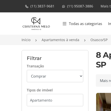
(11) 3837-9681
(11) 95087-3886
Mais 
Página inicial
Todas as categorias
I
Início
Apartamentos à venda
Osasco/SP
8 A
Filtrar
SP
Transação
Ordenar
Tipos de imóvel