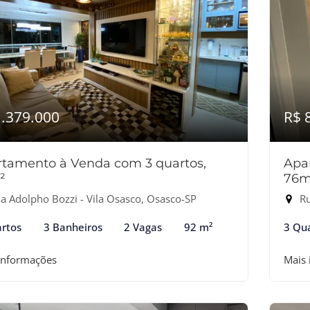
1.379.000
R$ 
tamento à Venda com 3 quartos,
Apa
²
76m
a Adolpho Bozzi - Vila Osasco, Osasco-SP
Ru
rtos
3 Banheiros
2 Vagas
92 m²
3 Qu
informações
Mais