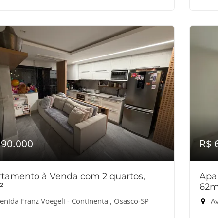
790.000
R$ 
tamento à Venda com 2 quartos,
Apa
²
62m
enida Franz Voegeli - Continental, Osasco-SP
Av