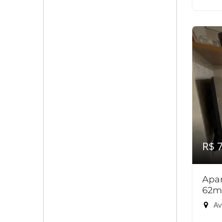
R$ 
Apar
62m
Av