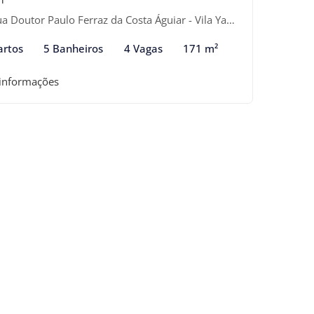
 Doutor Paulo Ferraz da Costa Águiar - Vila Yara, Osasco-SP
artos
5 Banheiros
4 Vagas
171 m²
 informações