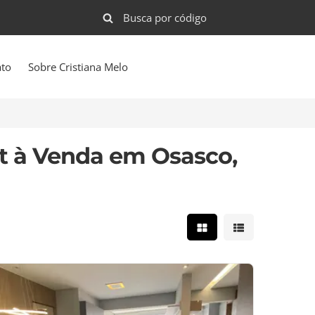
ato
Sobre Cristiana Melo
t à Venda em Osasco,
Mostrar resultados e
Mostrar result