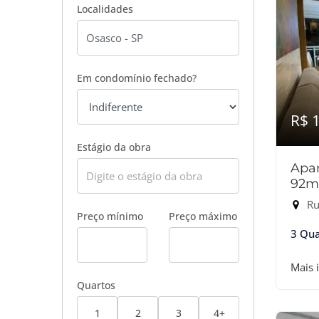
Localidades
Em condomínio fechado?
R$ 
Estágio da obra
Apar
92m
Ru
Preço mínimo
Preço máximo
3 Qua
Mais 
Quartos
1
2
3
4+