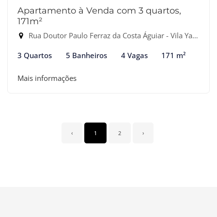
Apartamento à Venda com 3 quartos,
171m²
Rua Doutor Paulo Ferraz da Costa Águiar - Vila Yara, Osasco-SP
3 Quartos
5 Banheiros
4 Vagas
171 m²
Mais informações
‹
1
2
›