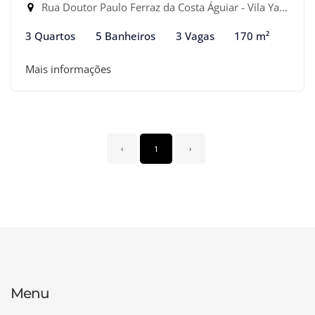
Rua Doutor Paulo Ferraz da Costa Águiar - Vila Yara, Osasco-SP
3 Quartos
5 Banheiros
3 Vagas
170 m²
Mais informações
‹
1
›
Menu