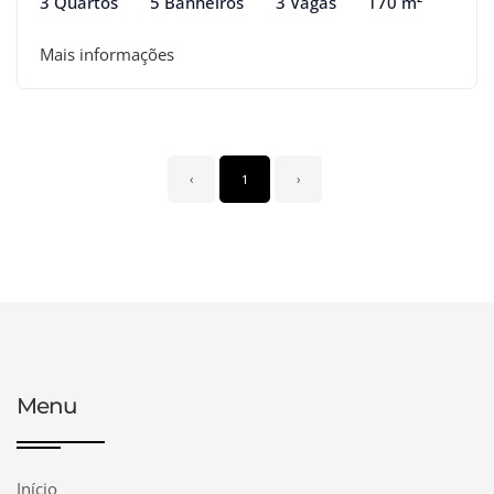
3 Quartos
5 Banheiros
3 Vagas
170 m²
Mais informações
‹
1
›
Menu
Início