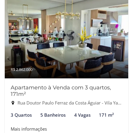
R$ 2.862.000
Apartamento à Venda com 3 quartos,
171m²
Rua Doutor Paulo Ferraz da Costa Águiar - Vila Yara, Osasco-SP
3 Quartos
5 Banheiros
4 Vagas
171 m²
Mais informações