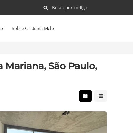
ato
Sobre Cristiana Melo
 Mariana, São Paulo,
Mostrar resultados e
Mostrar result