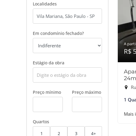
Localidades
Em condomínio fechado?
A parti
R$ 
Estágio da obra
Apar
24m
Rua
Preço mínimo
Preço máximo
1 Qua
Mais 
Quartos
1
2
3
4+