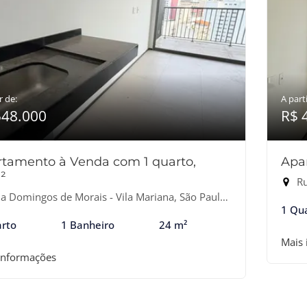
r de:
A parti
548.000
R$ 
tamento à Venda com 1 quarto,
Apa
²
Ru
 Domingos de Morais - Vila Mariana, São Paulo-SP
1 Qu
rto
1 Banheiro
24 m²
Mais
informações