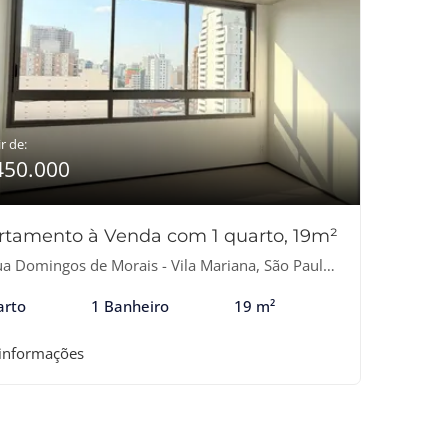
r de:
450.000
rtamento à Venda com 1 quarto, 19m²
a Domingos de Morais - Vila Mariana, São Paulo-SP
arto
1 Banheiro
19 m²
 informações