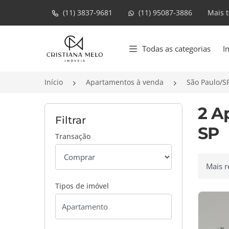
(11) 3837-9681
(11) 95087-3886
Mais 
Página inicial
Todas as categorias
I
Início
Apartamentos à venda
São Paulo/S
2 A
Filtrar
SP
Transação
Ordenar
Tipos de imóvel