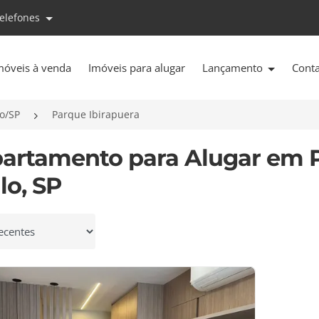
telefones
móveis à venda
Imóveis para alugar
Lançamento
Cont
o/SP
Parque Ibirapuera
partamento para Alugar em P
lo, SP
 por