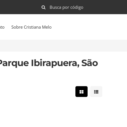
ato
Sobre Cristiana Melo
arque Ibirapuera, São
Mostrar resultados e
Mostrar result