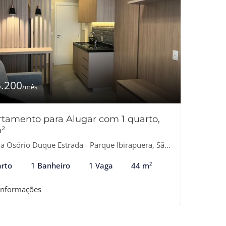
6.200
/mês
tamento para Alugar com 1 quarto,
²
 Osório Duque Estrada - Parque Ibirapuera, São Paulo-SP
rto
1 Banheiro
1 Vaga
44 m²
informações