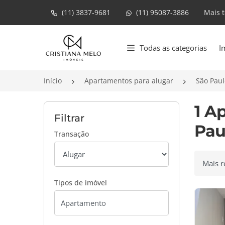
(11) 3837-9681
(11) 95087-3886
Mais 
Página inicial
Todas as categorias
I
Início
Apartamentos para alugar
São Paul
1 A
Filtrar
Pau
Transação
Ordenar
Tipos de imóvel