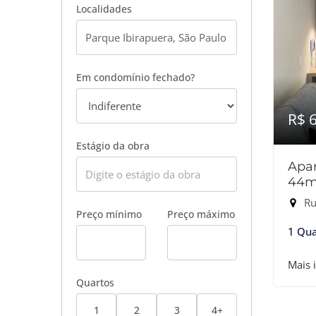
Localidades
Em condomínio fechado?
R$ 
Estágio da obra
Apar
44m
Rua
Preço mínimo
Preço máximo
1 Qua
Mais 
Quartos
1
2
3
4+