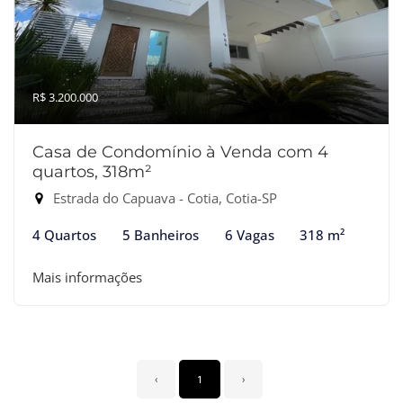
R$ 3.200.000
Casa de Condomínio à Venda com 4
quartos, 318m²
Estrada do Capuava - Cotia, Cotia-SP
4 Quartos
5 Banheiros
6 Vagas
318 m²
Mais informações
‹
1
›