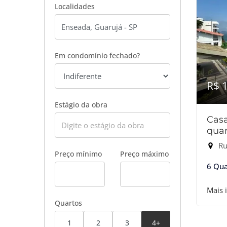
Localidades
Em condomínio fechado?
R$ 
Estágio da obra
Cas
quar
Ru
Preço mínimo
Preço máximo
6 Qua
Mais 
Quartos
1
2
3
4+