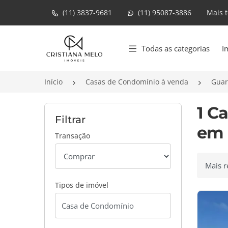
(11) 3837-9681
(11) 95087-3886
Mais 
Página inicial
Todas as categorias
I
Início
Casas de Condomínio à venda
Guar
1 C
Filtrar
em 
Transação
Ordenar
Tipos de imóvel