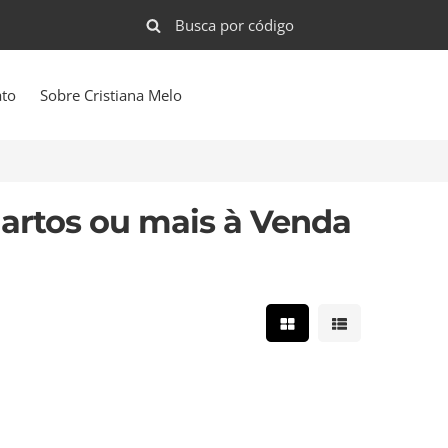
ato
Sobre Cristiana Melo
artos ou mais à Venda
Mostrar resultados e
Mostrar result