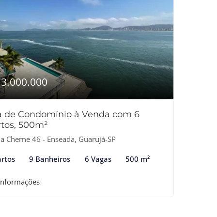
13.000.000
a de Condomínio à Venda com 6
tos, 500m²
a Cherne 46 - Enseada, Guarujá-SP
rtos
9 Banheiros
6 Vagas
500 m²
informações