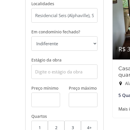
Localidades
Em condomínio fechado?
R$ 
Estágio da obra
Cas
quar
Alam
Preço mínimo
Preço máximo
5 Qua
Mais 
Quartos
1
2
3
4+