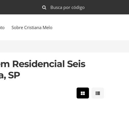
ato
Sobre Cristiana Melo
m Residencial Seis
a, SP
Mostrar resultados e
Mostrar result