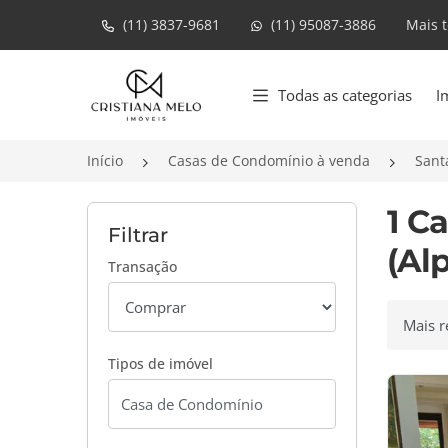
(11) 3837-9681
(11) 95087-3886
Mais 
Página inicial
Todas as categorias
I
Início
Casas de Condomínio à venda
Sant
1 C
Filtrar
(Al
Transação
Ordenar
Tipos de imóvel