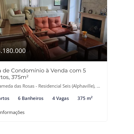
3.180.000
a de Condomínio à Venda com 5
tos, 375m²
eda das Rosas - Residencial Seis (Alphaville), Santana de Parnaíba-SP
rtos
6 Banheiros
4 Vagas
375 m²
informações