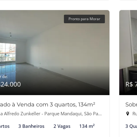
Pronto para Morar
r de:
824.000
R$ 
ado à Venda com 3 quartos, 134m²
Sob
 Alfredo Zunkeller - Parque Mandaqui, São Paulo-SP
Rua
rtos
3 Banheiros
2 Vagas
134 m²
3 Qu