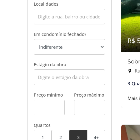
Localidades
Em condomínio fechado?
R$ 
Sobr
Estágio da obra
Ru
3 Qua
Preço mínimo
Preço máximo
Mais 
Quartos
1
2
3
4+