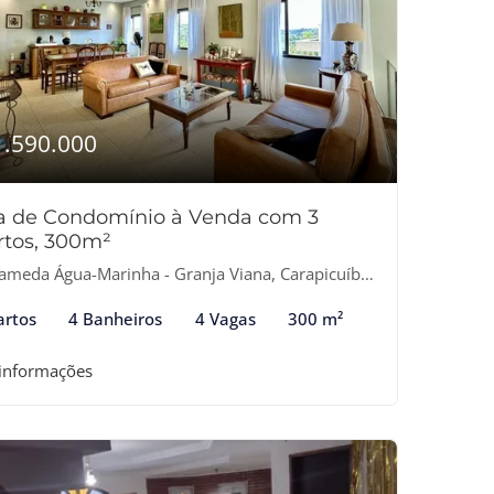
1.590.000
a de Condomínio à Venda com 3
rtos, 300m²
ameda Água-Marinha - Granja Viana, Carapicuíba-SP
artos
4 Banheiros
4 Vagas
300 m²
 informações