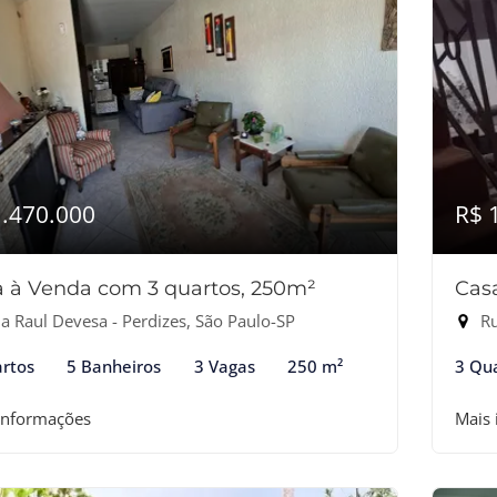
1.470.000
R$ 
 à Venda com 3 quartos, 250m²
Cas
a Raul Devesa - Perdizes, São Paulo-SP
Ru
rtos
5 Banheiros
3 Vagas
250 m²
3 Qu
informações
Mais