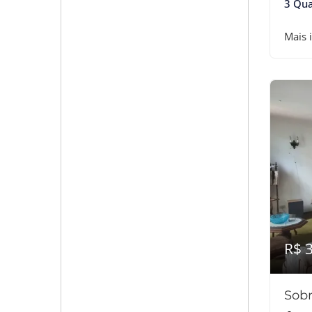
3 Qua
Mais 
R$ 
Sobr