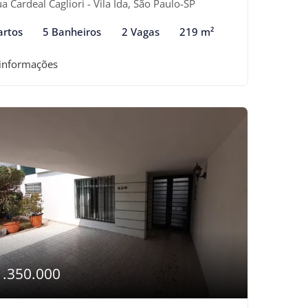
a Cardeal Cagliori - Vila Ida, São Paulo-SP
artos
5 Banheiros
2 Vagas
219 m²
 informações
1.350.000