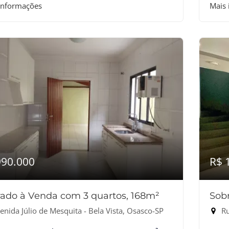
informações
Mais
990.000
R$ 
ado à Venda com 3 quartos, 168m²
Sob
nida Júlio de Mesquita - Bela Vista, Osasco-SP
Ru