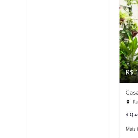
R$ 
Casa
Rua
3 Qua
Mais 