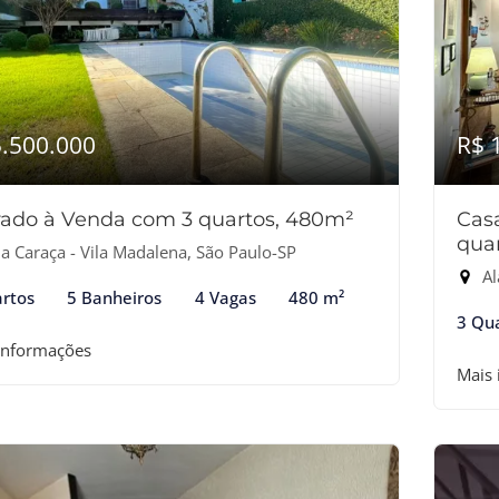
5.500.000
R$ 
ado à Venda com 3 quartos, 480m²
Cas
qua
a Caraça - Vila Madalena, São Paulo-SP
Al
rtos
5 Banheiros
4 Vagas
480 m²
3 Qu
informações
Mais