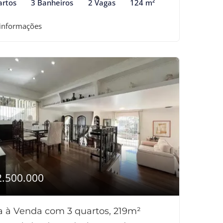
artos
3 Banheiros
2 Vagas
124 m²
 informações
2.500.000
a à Venda com 3 quartos, 219m²