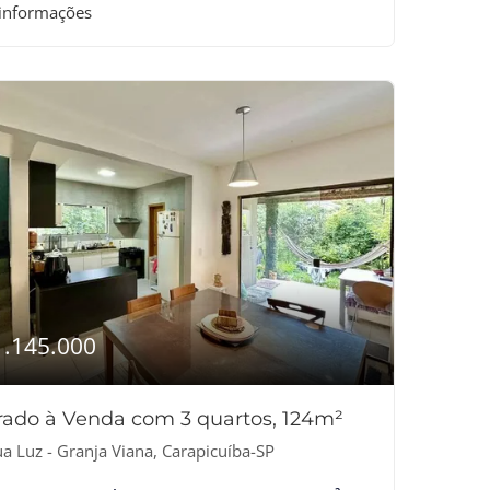
 informações
1.145.000
rado à Venda com 3 quartos, 124m²
a Luz - Granja Viana, Carapicuíba-SP