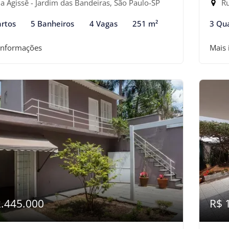
a Agissê - Jardim das Bandeiras, São Paulo-SP
Ru
rtos
5 Banheiros
4 Vagas
251 m²
3 Qu
informações
Mais
2.445.000
R$ 