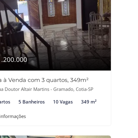
1.200.000
a à Venda com 3 quartos, 349m²
a Doutor Altair Martins - Gramado, Cotia-SP
artos
5 Banheiros
10 Vagas
349 m²
 informações