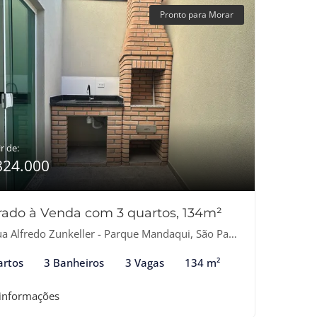
Pronto para Morar
r de:
824.000
rado à Venda com 3 quartos, 134m²
a Alfredo Zunkeller - Parque Mandaqui, São Paulo-SP
artos
3 Banheiros
3 Vagas
134 m²
 informações