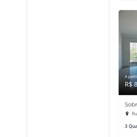
A parti
R$ 
Sobr
Rua
3 Qua