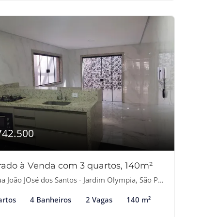
742.500
rado à Venda com 3 quartos, 140m²
 João JOsé dos Santos - Jardim Olympia, São Paulo-SP
artos
4 Banheiros
2 Vagas
140 m²