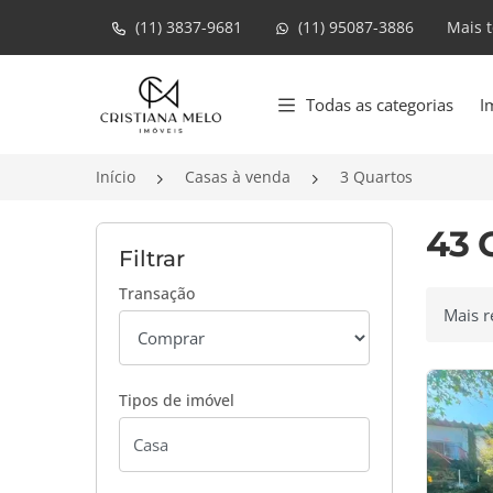
(11) 3837-9681
(11) 95087-3886
Mais 
Página inicial
Todas as categorias
I
Início
Casas à venda
3 Quartos
43 
Filtrar
Transação
Ordenar
Tipos de imóvel