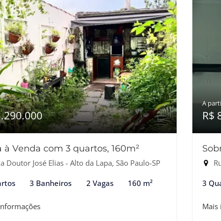
A parti
1.290.000
R$ 
 à Venda com 3 quartos, 160m²
Sob
 Doutor José Elias - Alto da Lapa, São Paulo-SP
Ru
rtos
3 Banheiros
2 Vagas
160 m²
3 Qu
informações
Mais