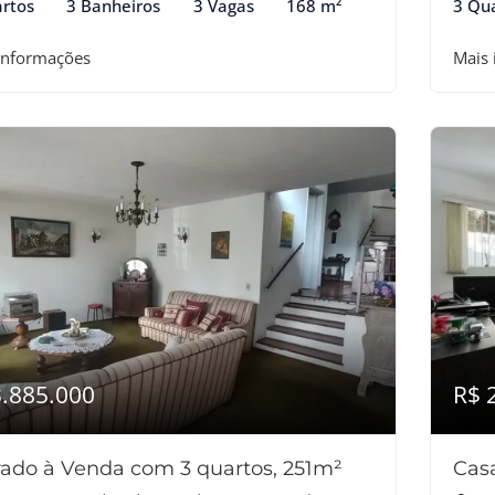
rtos
3 Banheiros
3 Vagas
168 m²
3 Qu
informações
Mais
3.885.000
R$ 
ado à Venda com 3 quartos, 251m²
Cas