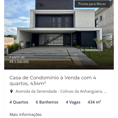
Pronto para Morar
A partir de:
R$ 5.500.000
Casa de Condomínio à Venda com 4
quartos, 434m²
Avenida da Serenidade - Colinas da Anhangüera, Santana de Parnaíba-SP
4 Quartos
6 Banheiros
4 Vagas
434 m²
Mais informações