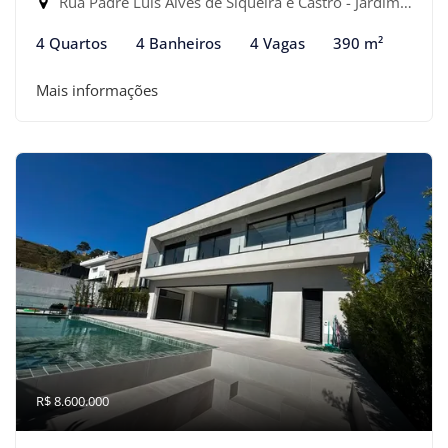
Rua Padre Luís Alves de Siqueira e Castro - Jardim Parnaíba, Santana de Parnaíba-SP
4 Quartos
4 Banheiros
4 Vagas
390 m²
Mais informações
R$ 8.600.000