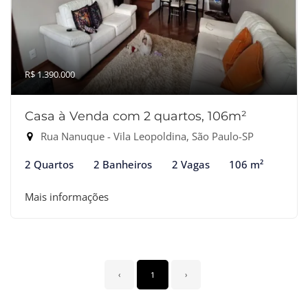
R$ 1.390.000
Casa à Venda com 2 quartos, 106m²
Rua Nanuque - Vila Leopoldina, São Paulo-SP
2 Quartos
2 Banheiros
2 Vagas
106 m²
Mais informações
‹
1
›