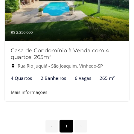
R$ 2.350.000
Casa de Condomínio à Venda com 4
quartos, 265m²
Rua Rio Juquiá - São Joaquim, Vinhedo-SP
4 Quartos
2 Banheiros
6 Vagas
265 m²
Mais informações
‹
1
›