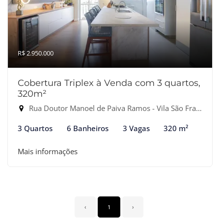
R$ 2.950.000
Cobertura Triplex à Venda com 3 quartos,
320m²
Rua Doutor Manoel de Paiva Ramos - Vila São Francisco, São Paulo-SP
3 Quartos
6 Banheiros
3 Vagas
320 m²
Mais informações
‹
1
›