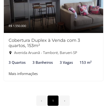
R$ 1.550.000
Cobertura Duplex à Venda com 3
quartos, 153m²
Avenida Aruanã - Tamboré, Barueri-SP
3 Quartos
3 Banheiros
3 Vagas
153 m²
Mais informações
‹
1
›