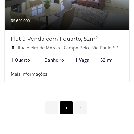
R$ 620.000
Flat à Venda com 1 quarto, 52m²
Rua Vieira de Morais - Campo Belo, São Paulo-SP
1 Quarto
1 Banheiro
1 Vaga
52 m²
Mais informações
‹
1
›