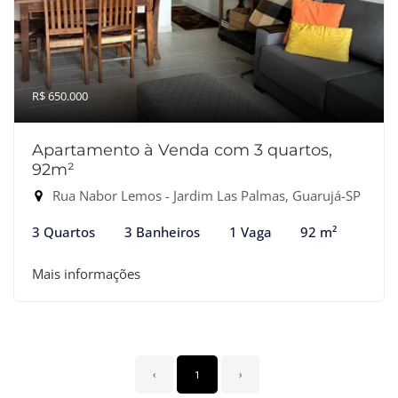
R$ 650.000
Apartamento à Venda com 3 quartos,
92m²
Rua Nabor Lemos - Jardim Las Palmas, Guarujá-SP
3 Quartos
3 Banheiros
1 Vaga
92 m²
Mais informações
‹
1
›