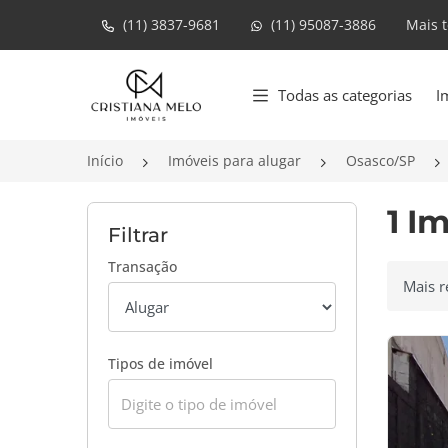
(11) 3837-9681
(11) 95087-3886
Mais 
Página inicial
Todas as categorias
I
Início
Imóveis para alugar
Osasco/SP
1 I
Filtrar
Transação
Ordenar
Tipos de imóvel