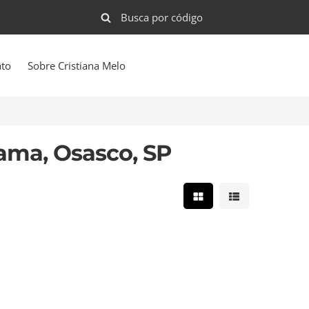
ato
Sobre Cristiana Melo
ama, Osasco, SP
Mostrar resultados e
Mostrar result