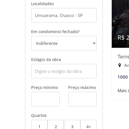
Localidades
Em condomínio fechado?
R$ 
Terr
Estágio da obra
Ave
1000
Preço mínimo
Preço máximo
Mais 
Quartos
1
2
3
4+