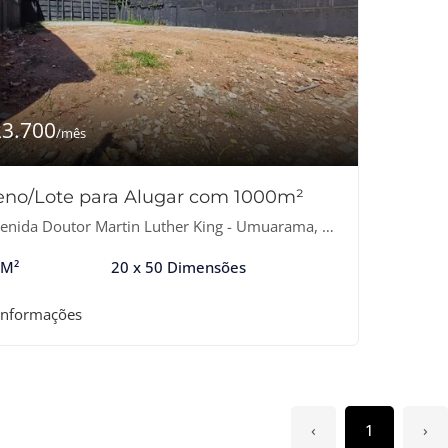
23.700
/mês
eno/Lote para Alugar com 1000m²
nida Doutor Martin Luther King - Umuarama, Osasco-SP
 M²
20 x 50 Dimensões
informações
‹
1
›