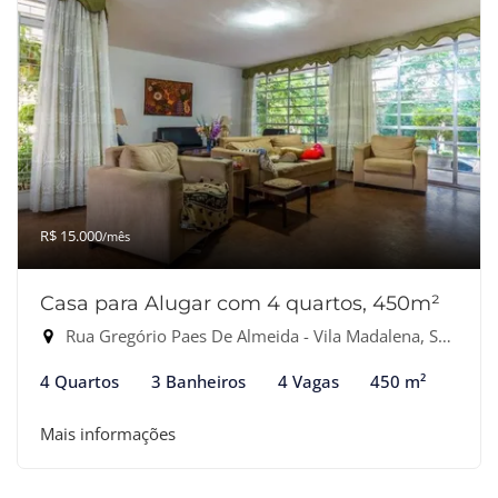
R$ 15.000
/mês
Casa para Alugar com 4 quartos, 450m²
Rua Gregório Paes De Almeida - Vila Madalena, São Paulo-SP
4 Quartos
3 Banheiros
4 Vagas
450 m²
Mais informações