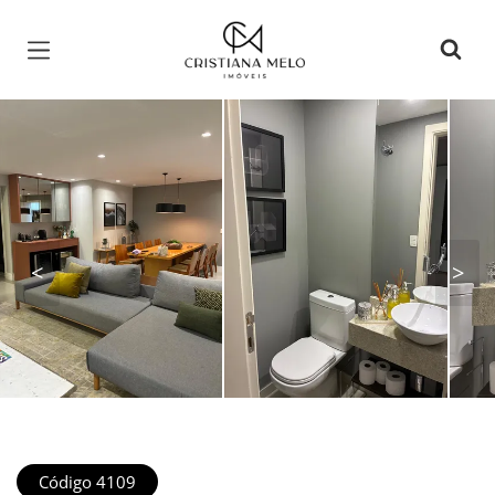
Página inicial
<
>
Código 4109