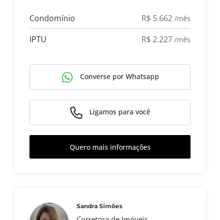
Condomínio
R$ 5.662
/mês
IPTU
R$ 2.227
/mês
Converse por Whatsapp
Ligamos para você
Quero mais informações
Sandra Simões
Corretora de Imóveis