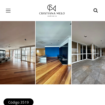
Página inicial
<
>
Código 3519