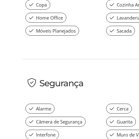
Copa
Cozinha A
Home Office
Lavanderi
Móveis Planejados
Sacada
Segurança
Alarme
Cerca
Câmera de Segurança
Guarita
Interfone
Muro de V