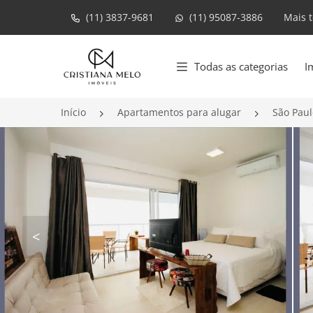
(11) 3837-9681
(11) 95087-3886
Mais 
Página inicial
Todas as categorias
I
Início
Apartamentos para alugar
São Paul
<