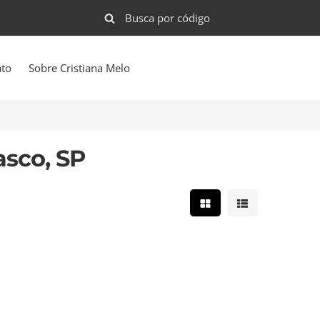
ato
Sobre Cristiana Melo
asco, SP
Mostrar resultados e
Mostrar result