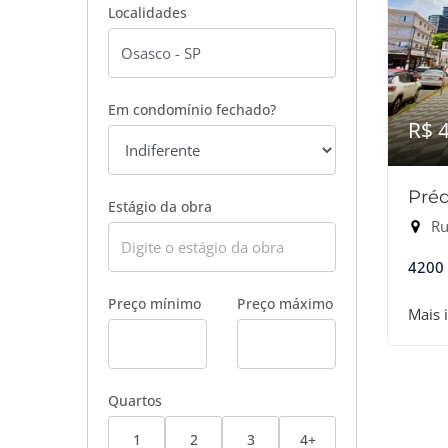
Localidades
Em condomínio fechado?
R$ 
Préd
Estágio da obra
Ru
4200
Preço mínimo
Preço máximo
Mais 
Quartos
1
2
3
4+