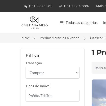
(11) 3837-9681
(11) 95087-3886
Mais 
Página inicial
Todas as categorias
I
Início
Prédios/Edifícios à venda
Osasco/S
1 P
Filtrar
Transação
Ordenar
Tipos de imóvel