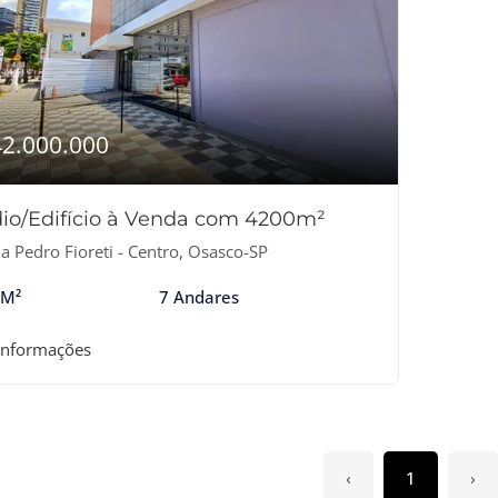
42.000.000
io/Edifício à Venda com 4200m²
a Pedro Fioreti - Centro, Osasco-SP
 M²
7 Andares
informações
‹
1
›