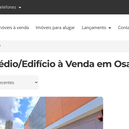
telefones
móveis à venda
Imóveis para alugar
Lançamento
Cont
P
rédio/Edifício à Venda em Os
 por