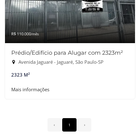
R$ 110.000
/mês
Prédio/Edifício para Alugar com 2323m²
Avenida Jaguaré - Jaguaré, São Paulo-SP
2323 M²
Mais informações
‹
1
›