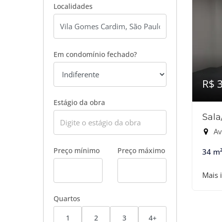
Localidades
Em condomínio fechado?
R$ 
Estágio da obra
Sal
Ave
Preço mínimo
Preço máximo
34 m
Mais 
Quartos
1
2
3
4+