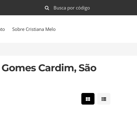
ato
Sobre Cristiana Melo
a Gomes Cardim, São
Mostrar resultados e
Mostrar result