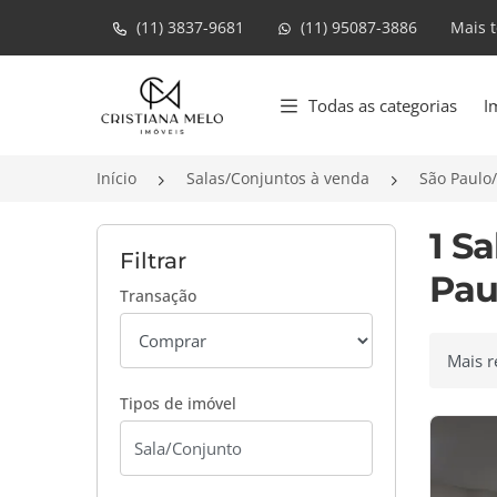
(11) 3837-9681
(11) 95087-3886
Mais 
Página inicial
Todas as categorias
I
Início
Salas/Conjuntos à venda
São Paulo
1 S
Filtrar
Pau
Transação
Ordenar
Tipos de imóvel