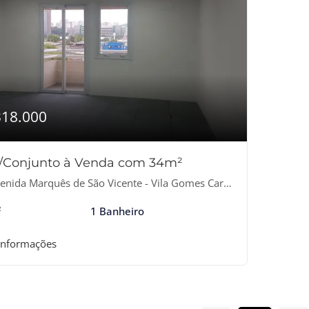
318.000
a/Conjunto à Venda com 34m²
nida Marquês de São Vicente - Vila Gomes Cardim, São Paulo-SP
²
1 Banheiro
informações