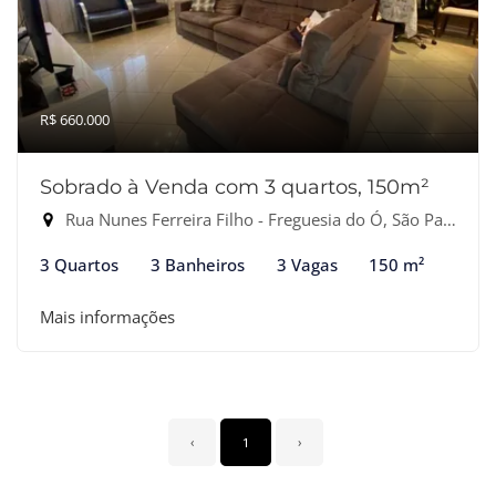
R$ 660.000
Sobrado à Venda com 3 quartos, 150m²
Rua Nunes Ferreira Filho - Freguesia do Ó, São Paulo-SP
3 Quartos
3 Banheiros
3 Vagas
150 m²
Mais informações
‹
1
›